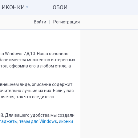
ИКОНКИ
ОБОИ
Войти
Регистрация
Иконки для папок
Системные значки
Наборы иконок
а Windows 7,8,10. Наша основная
 базе имеется множество интересных
Иконки для IconPackager
ол, оформив его в любом стиле, а
7tsp пакеты
 внешнем виде, описание содержит
чительно лучшие из них. Если у вас
ляется, так что следите за
ой. Для вашего удобства мы создали
гаджеты
,
темы для Windows
,
иконки