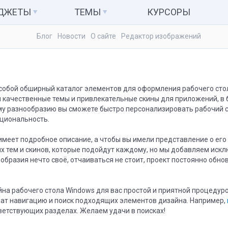
АДЖЕТЫ
ТЕМЫ
КУРСОРЫ
Блог
Новости
О сайте
Редактор изображений
ьютер и система
Темы для Windows 7
Календари
куляторы
Темы для Windows 8
Заметки
Темы для Windows 10
Радио и ТВ
 собой обширный каталог элементов для оформления рабочего стол
 качественные темы и привлекательные скины для приложений, в
ые гаджеты
Развлечения
му разнообразию вы сможете быстро персонализировать рабочий ст
кциональность.
меет подробное описание, а чтобы вы имели представление о его
 тем и скинов, которые подойдут каждому, но мы добавляем исклю
образия нечто своё, отчаиваться не стоит, проект постоянно обнов
на рабочего стола Windows для вас простой и приятной процедур
чат навигацию и поиск подходящих элементов дизайна. Например,
ветствующих разделах. Желаем удачи в поисках!