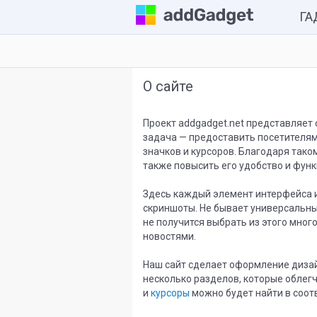
Г
Комп
О сайте
Каль
Часы
Проект addgadget.net представляет
задача — предоставить посетителям
Разн
значков и курсоров. Благодаря тако
также повысить его удобство и фун
Здесь каждый элемент интерфейса и
скриншоты. Не бывает универсальных
не получится выбрать из этого много
новостями.
Наш сайт сделает оформление дизай
несколько разделов, которые облег
и
курсоры
можно будет найти в соот