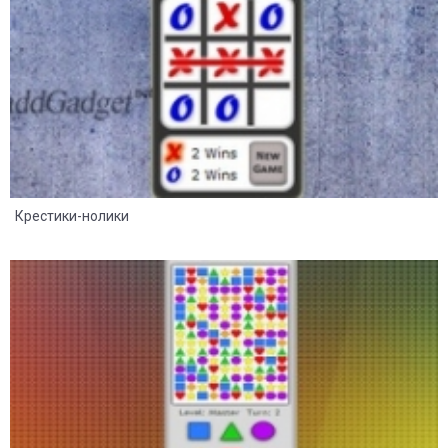
Крестики-нолики
6
1