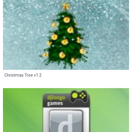
32
15
Christmas Tree v1.2
4
1