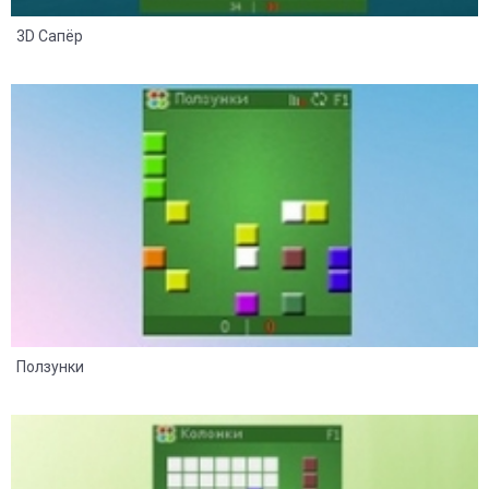
3D Сапёр
13
8
Ползунки
11
6