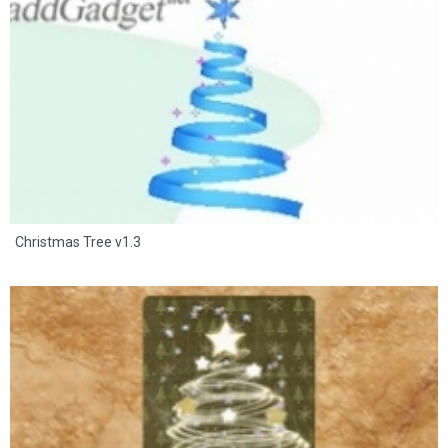
27
16
Christmas Tree v1.3
55
32