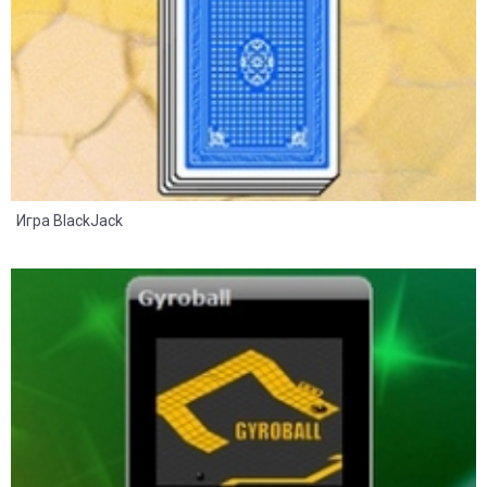
Игра BlackJack
27
16