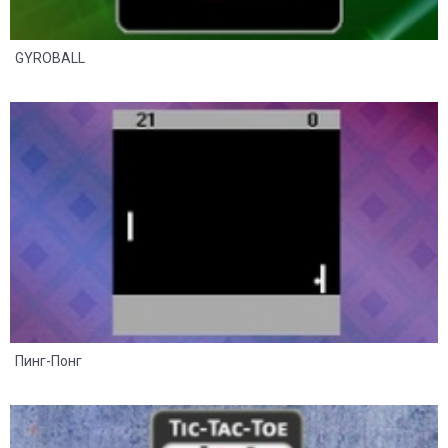
GYROBALL
20
12
Пинг-Понг
30
16