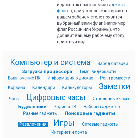
и даже так называемые
гаджеты
флагов
, при установке которых на
вашем рабочем столе появится
выбранный вами флаг (например,
флаг России или Украины), что
добавит вашему рабочему столу
приятный вид.
Компьютер и система
Заряд батареи
Загрузка процессора
Темп. видеокарты
Выключение ПК
Информация о дисках
Рег. громкости
Заметки
Корзина
Календари
Калькуляторы
Цифровые часы
Часы
Стрелочные часы
Будильники
Радио и ТВ
Наборы гаджетов
Поисковые гаджеты
Разные гаджеты
Игры
Развлечения
Сетевые гаджеты
Интернет и почта