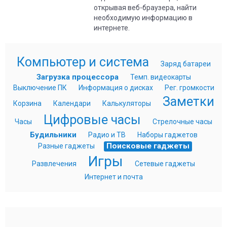
открывая веб-браузера, найти
необходимую информацию в
интернете.
Компьютер и система
Заряд батареи
Загрузка процессора
Темп. видеокарты
Выключение ПК
Информация о дисках
Рег. громкости
Заметки
Корзина
Календари
Калькуляторы
Цифровые часы
Часы
Стрелочные часы
Будильники
Радио и ТВ
Наборы гаджетов
Поисковые гаджеты
Разные гаджеты
Игры
Развлечения
Сетевые гаджеты
Интернет и почта