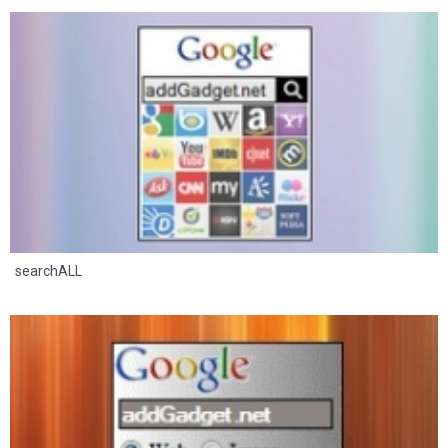
6
3
searchALL
9
4