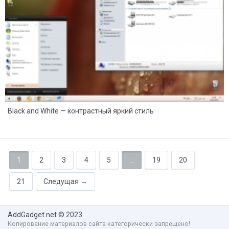
Black and White — контрастный яркий стиль
1
2
3
4
5
...
19
20
21
Следущая →
AddGadget.net
© 2023
Копирование материалов сайта категорически запрещено!