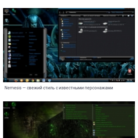
31
14
Nemesis — свежий стиль с известными персонажами
25
14