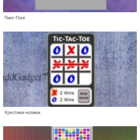
Пинг-Понг
8
2
Крестики-нолики
8
2