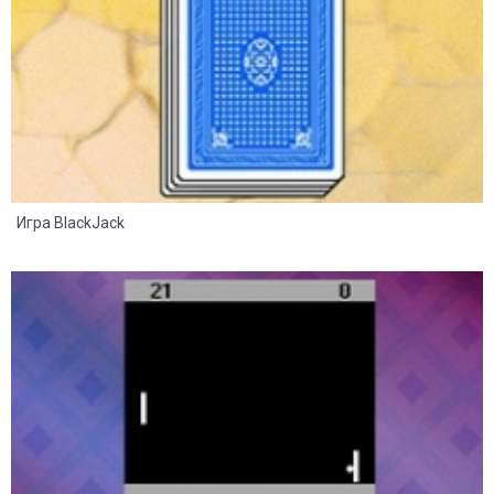
Игра BlackJack
8
2