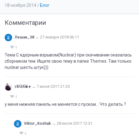
18 ноября 2014
/
Блог
Комментарии
Лешак_38
→
27 января 2018 06:11
4
Тема С ядерным взрывом(Nuclear) при скачивании оказалась
сборником тем. Ищите свою тему в папке Themes. Там только
nuclear шесть штук)))
♯Đΐšłΐҝē ♠
→
7 июня 2017 21:23
4
у меня нижняя панель не меняется с пуском... Что делать ?
Viktor_Koshak
→
28 июля 2017 12:31
4