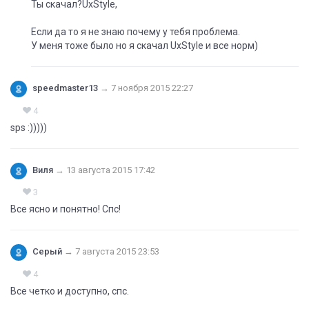
Ты скачал?UxStyle,
Если да то я не знаю почему у тебя проблема.
У меня тоже было но я скачал UxStyle и все норм)
speedmaster13
→
7 ноября 2015 22:27
4
sps :)))))
Виля
→
13 августа 2015 17:42
3
Все ясно и понятно! Спс!
Серый
→
7 августа 2015 23:53
4
Все четко и доступно, спс.