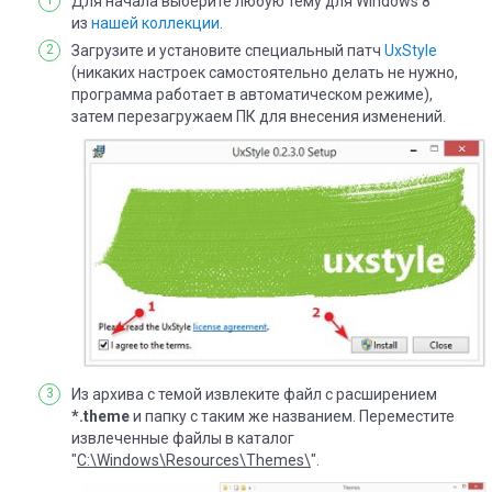
Для начала выберите любую тему для Windows 8
из
нашей коллекции
.
Загрузите и установите специальный патч
UxStyle
(никаких настроек самостоятельно делать не нужно,
программа работает в автоматическом режиме),
затем перезагружаем ПК для внесения изменений.
Из архива с темой извлеките файл с расширением
*.theme
и папку с таким же названием. Переместите
извлеченные файлы в каталог
"
C:\Windows\Resources\Themes\
".