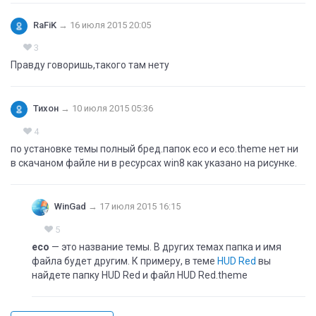
RaFiK
→
16 июля 2015 20:05
3
Правду говоришь,такого там нету
Тихон
→
10 июля 2015 05:36
4
по установке темы полный бред.папок eco и eco.theme нет ни
в скачаном файле ни в ресурсах win8 как указано на рисунке.
WinGad
→
17 июля 2015 16:15
5
eco
— это название темы. В других темах папка и имя
файла будет другим. К примеру, в теме
HUD Red
вы
найдете папку HUD Red и файл HUD Red.theme