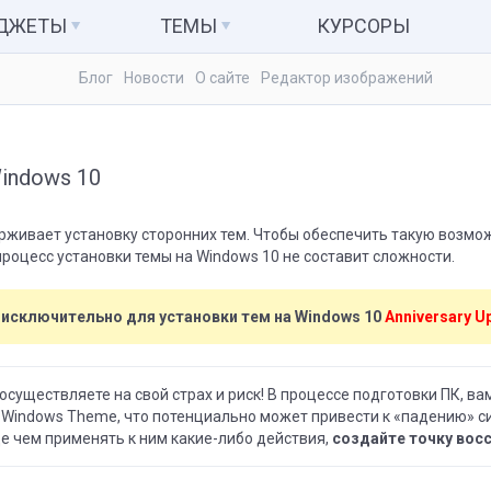
АДЖЕТЫ
ТЕМЫ
КУРСОРЫ
Блог
Новости
О сайте
Редактор изображений
ьютер и система
Темы для Windows 7
Календари
куляторы
Темы для Windows 8
Заметки
indows 10
Темы для Windows 10
Радио и ТВ
ые гаджеты
Развлечения
рживает установку сторонних тем. Чтобы обеспечить такую возмо
процесс установки темы на Windows 10 не составит сложности.
 исключительно для установки тем на Windows 10
Anniversary U
существляете на свой страх и риск! В процессе подготовки ПК, в
 Windows Theme, что потенциально может привести к «падению» 
е чем применять к ним какие-либо действия,
создайте точку вос