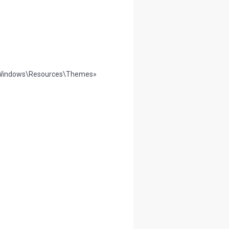
:\Windows\Resources\Themes»