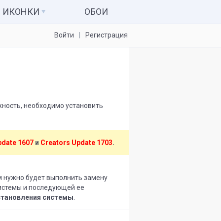
ИКОНКИ
ОБОИ
Войти
Регистрация
Иконки для папок
Системные значки
Наборы иконок
Иконки для IconPackager
жность, необходимо установить
7tsp пакеты
pdate 1607
и
Creators Update 1703
.
ам нужно будет выполнить замену
системы и последующей ее
становления системы
.