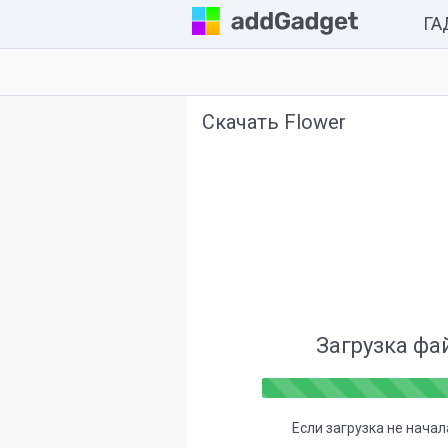
Г
Комп
Скачать Flower
Каль
Часы
Разн
Загрузка фа
Если загрузка не нача