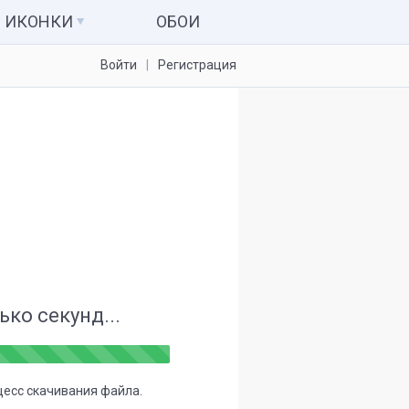
ИКОНКИ
ОБОИ
Войти
Регистрация
Иконки для папок
Системные значки
Наборы иконок
Иконки для IconPackager
7tsp пакеты
ко секунд...
цесс скачивания файла.