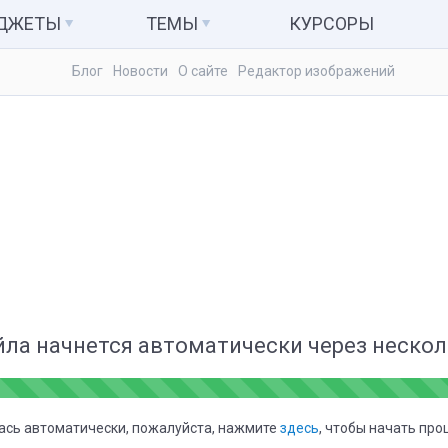
АДЖЕТЫ
ТЕМЫ
КУРСОРЫ
Блог
Новости
О сайте
Редактор изображений
ьютер и система
Темы для Windows 7
Календари
куляторы
Темы для Windows 8
Заметки
Темы для Windows 10
Радио и ТВ
ые гаджеты
Развлечения
йла начнется автоматически через несколь
лась автоматически, пожалуйста, нажмите
здесь
, чтобы начать про