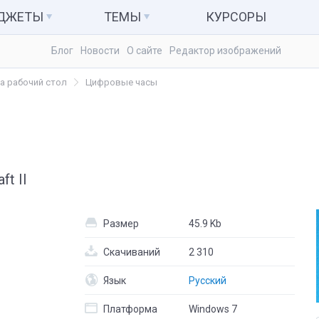
АДЖЕТЫ
ТЕМЫ
КУРСОРЫ
Блог
Новости
О сайте
Редактор изображений
ьютер и система
Темы для Windows 7
Календари
а рабочий стол
Цифровые часы
куляторы
Темы для Windows 8
Заметки
Темы для Windows 10
Радио и ТВ
ые гаджеты
Развлечения
ft II
Размер
45.9 Kb
Скачиваний
2 310
Язык
Русский
Платформа
Windows 7