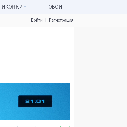
ИКОНКИ
ОБОИ
Войти
Регистрация
Иконки для папок
Системные значки
Наборы иконок
Иконки для IconPackager
7tsp пакеты