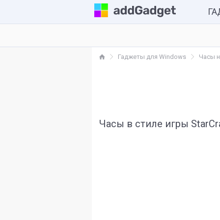
Г
Комп
Гаджеты для Windows
Часы н
Каль
Часы
Разн
Часы в стиле игры StarCra