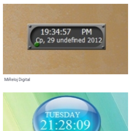
8
2
MiReloj Digital
8
2