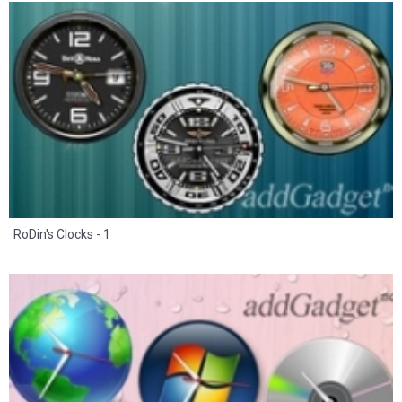
8
2
RoDin's Clocks - 1
8
2