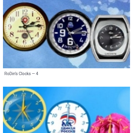
8
2
RoDin's Clocks — 4
8
2