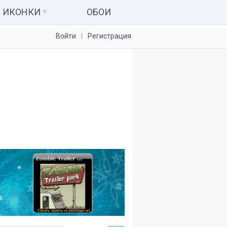
ИКОНКИ
ОБОИ
Войти
Регистрация
Иконки для папок
Системные значки
Наборы иконок
Иконки для IconPackager
7tsp пакеты