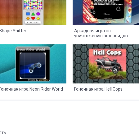
Shape Shifter
Аркадная игра по
уничтожению астероидов
8
2
8
2
Гоночная игра Neon Rider World
Гоночная игра Hell Cops
ть .