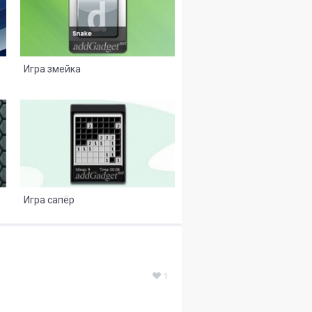
Игра змейка
8
2
Игра сапёр
1