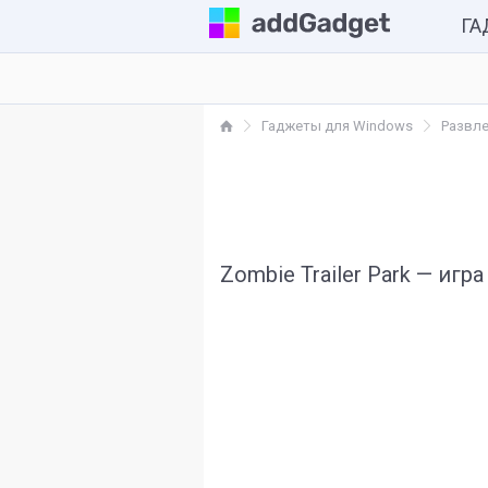
Г
Комп
Гаджеты для Windows
Развл
Каль
Часы
Разн
Zombie Trailer Park — игр