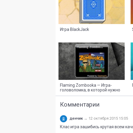
Игра BlackJack
8
2
Flaming Zombooka — Игра-
головоломка, в которой нужно
уничтожать Зомби!
Комментарии
денчик
→
12 октября 2015 15:05
Клас игра зашибись крутая всем качя