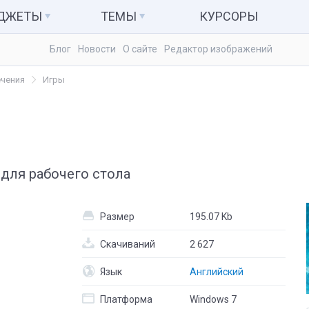
АДЖЕТЫ
ТЕМЫ
КУРСОРЫ
Блог
Новости
О сайте
Редактор изображений
ьютер и система
Темы для Windows 7
Календари
ечения
Игры
куляторы
Темы для Windows 8
Заметки
Темы для Windows 10
Радио и ТВ
ые гаджеты
Развлечения
а для рабочего стола
Размер
195.07 Kb
Скачиваний
2 627
Язык
Английский
Платформа
Windows 7