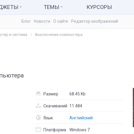
АДЖЕТЫ
ТЕМЫ
КУРСОРЫ
Блог
Новости
О сайте
Редактор изображений
ьютер и система
Темы для Windows 7
Календари
тер и система
Выключение компьютера
куляторы
Темы для Windows 8
Заметки
Темы для Windows 10
Радио и ТВ
ые гаджеты
Развлечения
пьютера
Размер
68.45 Kb
Скачиваний
11 484
Язык
Английский
Платформа
Windows 7