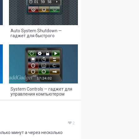
Auto System Shutdown —
гаджет для быстрого
выключения или перезагрузки
компьютера
8
2
System Controls — гаджет для
управления компьютером
2
олько минут а через несколько