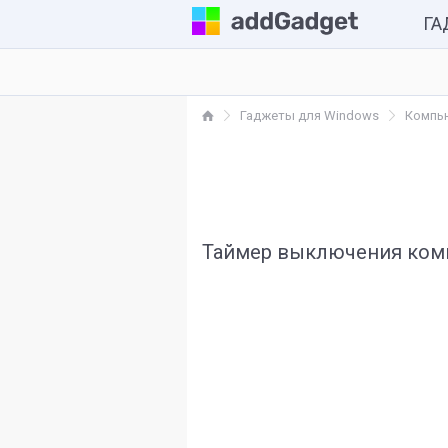
Г
Комп
Гаджеты для Windows
Компью
Каль
Часы
Разн
Таймер выключения ком