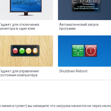
Гаджет для отключения
Автоматический запуск
монитора в один клик
программ
8
2
8
2
Гаджет для управления
Shutdown Reboot
состояния компьютера
 линия и гуляет) вы напишите что загрузка начнется не через неск