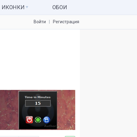
ИКОНКИ
ОБОИ
Войти
Регистрация
Иконки для папок
Системные значки
Наборы иконок
Иконки для IconPackager
7tsp пакеты