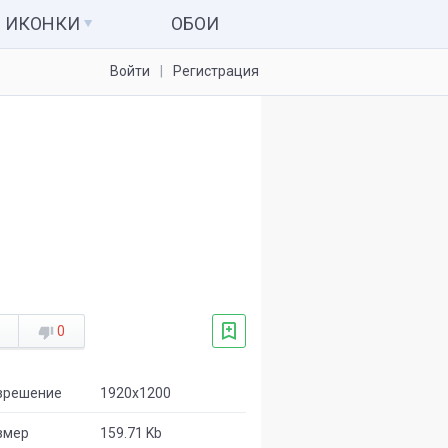
ИКОНКИ
ОБОИ
Войти
Регистрация
Иконки для папок
Системные значки
Наборы иконок
Иконки для IconPackager
7tsp пакеты
0
зрешение
1920x1200
змер
159.71 Kb