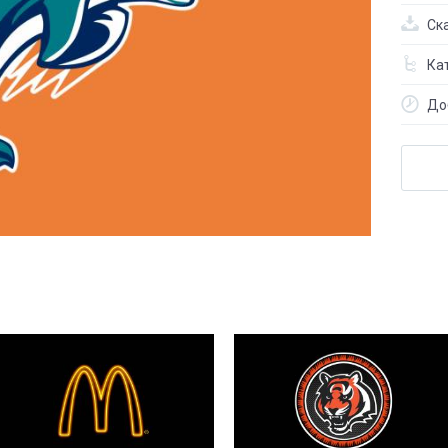
Ск
Кат
До