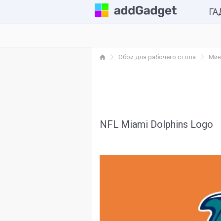
Г
Комп
Обои для рабочего стола
Мин
Каль
Часы
Разн
NFL Miami Dolphins Logo