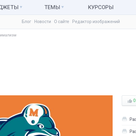
АДЖЕТЫ
ТЕМЫ
КУРСОРЫ
Блог
Новости
О сайте
Редактор изображений
ьютер и система
Темы для Windows 7
Календари
имализм
куляторы
Темы для Windows 8
Заметки
Темы для Windows 10
Радио и ТВ
ые гаджеты
Развлечения
0
Ра
Ра