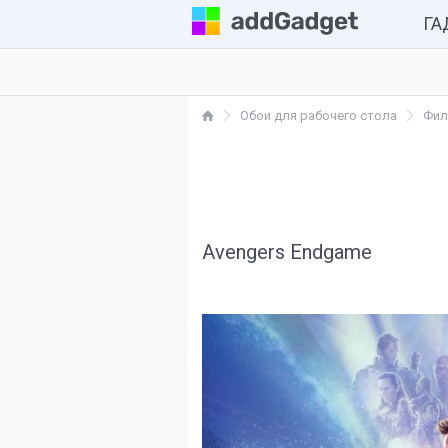
Г
Комп
Обои для рабочего стола
Фи
Каль
Часы
Разн
Avengers Endgame