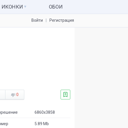
ИКОНКИ
ОБОИ
Войти
Регистрация
Иконки для папок
Системные значки
Наборы иконок
Иконки для IconPackager
7tsp пакеты
0
зрешение
6860x3858
змер
5.89 Mb