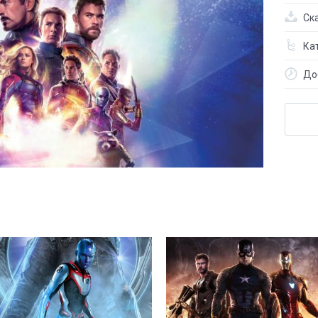
Ск
Кат
До