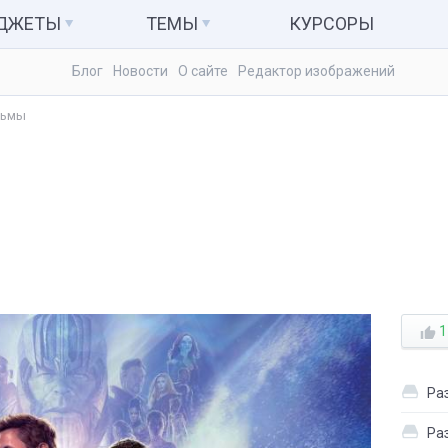
АДЖЕТЫ
ТЕМЫ
КУРСОРЫ
Блог
Новости
О сайте
Редактор изображений
ьютер и система
Темы для Windows 7
Календари
льмы
куляторы
Темы для Windows 8
Заметки
Темы для Windows 10
Радио и ТВ
ые гаджеты
Развлечения
1
Ра
Ра