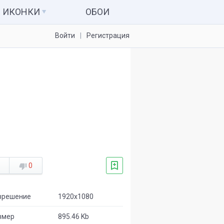
ИКОНКИ
ОБОИ
Войти
Регистрация
Иконки для папок
Системные значки
Наборы иконок
Иконки для IconPackager
7tsp пакеты
0
зрешение
1920x1080
змер
895.46 Kb