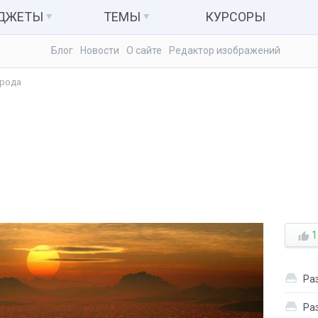
АДЖЕТЫ
ТЕМЫ
КУРСОРЫ
Блог
Новости
О сайте
Редактор изображений
ьютер и система
Темы для Windows 7
Календари
рода
куляторы
Темы для Windows 8
Заметки
Темы для Windows 10
Радио и ТВ
ые гаджеты
Развлечения
1
Ра
Ра