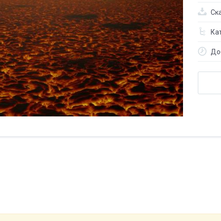
Ск
Кат
До