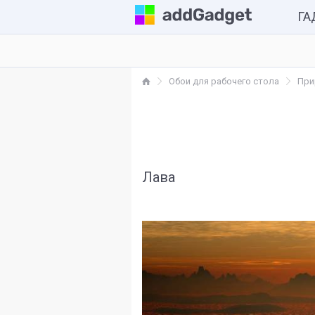
Г
Комп
Обои для рабочего стола
При
Каль
Часы
Разн
Лава