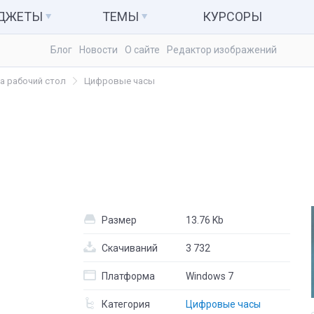
АДЖЕТЫ
ТЕМЫ
КУРСОРЫ
Блог
Новости
О сайте
Редактор изображений
ьютер и система
Темы для Windows 7
Календари
а рабочий стол
Цифровые часы
куляторы
Темы для Windows 8
Заметки
Темы для Windows 10
Радио и ТВ
ые гаджеты
Развлечения
Размер
13.76 Kb
Скачиваний
3 732
Платформа
Windows 7
Категория
Цифровые часы