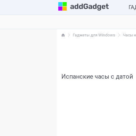
Г
Комп
Гаджеты для Windows
Часы н
Каль
Часы
Разн
Испанские часы с датой