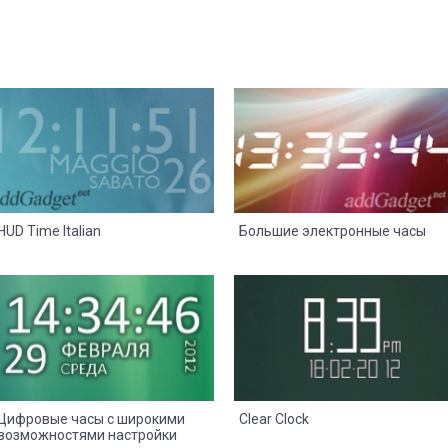
8
2
8
2
HUD Time Italian
Большие электронные часы
8
2
8
2
Цифровые часы с широкими
Clear Clock
возможностями настройки