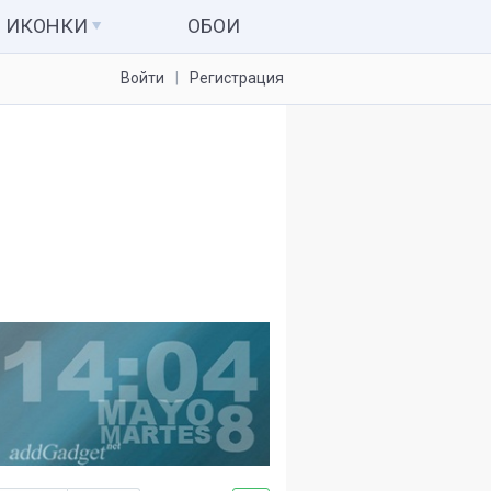
ИКОНКИ
ОБОИ
Войти
Регистрация
Иконки для папок
Системные значки
Наборы иконок
Иконки для IconPackager
7tsp пакеты