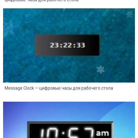
8
2
Message Clock — цифровые часы для рабочего стола
8
2