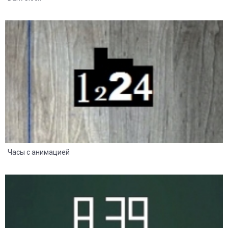
8
2
Часы с анимацией
8
2