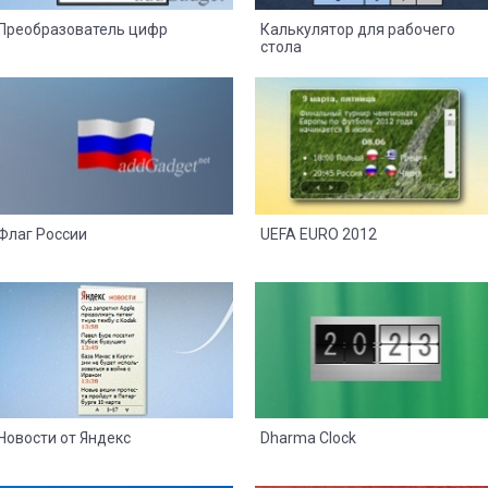
Преобразователь цифр
Калькулятор для рабочего
стола
58
28
8
4
Флаг России
UEFA EURO 2012
27
17
5
2
Новости от Яндекс
Dharma Clock