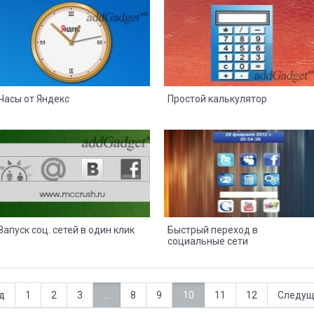
21
8
13
5
Часы от Яндекс
Простой калькулятор
13
8
12
7
Запуск соц. сетей в один клик
Быстрый переход в
социальные сети
д
1
2
3
...
8
9
10
11
12
Следущ