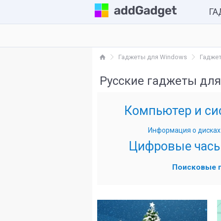
Г
Комп
Гаджеты для Windows
Гаджет
Каль
Русские гаджеты для
Часы
Разн
Компьютер и си
Информация о дисках
Цифровые час
Поисковые 
41
22