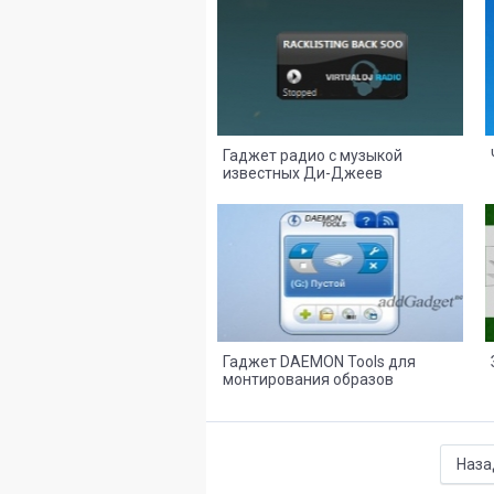
7
4
Гаджет радио с музыкой
известных Ди-Джеев
31
18
Гаджет DAEMON Tools для
монтирования образов
Наза