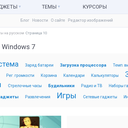
АДЖЕТЫ
ТЕМЫ
КУРСОРЫ
Блог
Новости
О сайте
Редактор изображений
ьютер и система
Темы для Windows 7
Календари
ы на русском
Страница 10
куляторы
Темы для Windows 8
Заметки
 Windows 7
Темы для Windows 10
Радио и ТВ
ые гаджеты
Развлечения
стема
Загрузка процессора
Заряд батареи
Темп. в
Рег. громкости
Корзина
Календари
Калькуляторы
ы
Будильники
Стрелочные часы
Радио и ТВ
Наборы г
Игры
гаджеты
Развлечения
Сетевые гаджеты
Ин
26
15