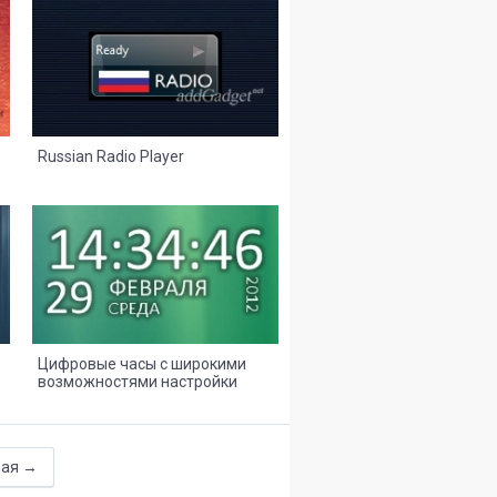
29
13
Russian Radio Player
315
153
Цифровые часы с широкими
возможностями настройки
внешнего вида
ая →