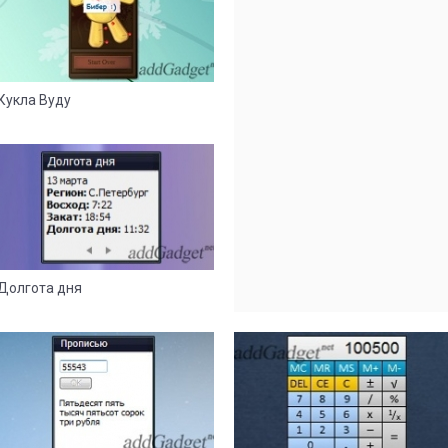
Кукла Вуду
13
6
Долгота дня
7
4
34
11