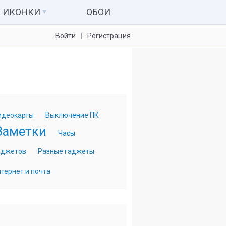
ИКОНКИ
ОБОИ
Войти
Регистрация
Иконки для папок
Системные значки
Наборы иконок
Иконки для IconPackager
идеокарты
Выключение ПК
7tsp пакеты
Заметки
Часы
аджетов
Разные гаджеты
тернет и почта